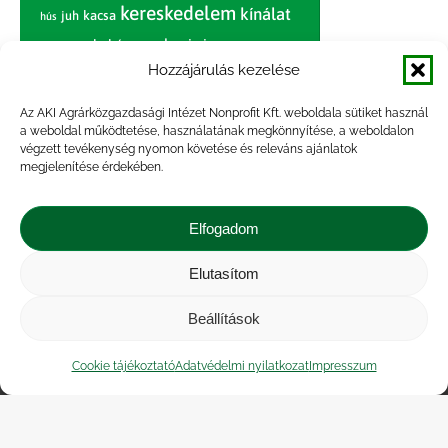
kereskedelem
kínálat
juh
kacsa
hús
nagybani piac
marhahús
körte
narancs
nemzetközi árinformációk
Hozzájárulás kezelése
piaci jelentés
piac
paradicsom
Az AKI Agrárközgazdasági Intézet Nonprofit Kft. weboldala sütiket használ
a weboldal működtetése, használatának megkönnyítése, a weboldalon
pulyka
pulykahús
sertés
sertéshús
végzett tevékenység nyomon követése és releváns ajánlatok
termelői
termelés
megjelenítése érdekében.
szarvasmarha
ár
világpiac
tojás
vágóbárány
zöldség
Elfogadom
vágómarha
vágósertés
árak
értékesítési ár
átlagár
Elutasítom
Beállítások
Impresszum
|
Kapcsolat
|
Jogi nyilatkozat
|
Közérdekű adatok
|
Adatvédelmi nyilatkozat
|
Cookie tájékoztató
Adatvédelmi nyilatkozat
Impresszum
Akadálymentesítési nyilatkozat
|
Cookie
tájékoztató