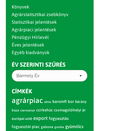
Könyvek
Agrárstatisztikai zsebkönyv
Statisztikai jelentések
Agrárpiaci jelentések
Pénzügyi Hírlevél
Éves jelentések
Egyéb kiadványok
ÉV SZERINTI SZŰRÉS
Bármely Év
CÍMKÉK
agrárpiac
baromfi
bor
bárány
alma
csirkehús
csomagolóhelyi ár
búza
cseresznye
export
fogyasztás
európai unió
gyümölcs
fogyasztói piac
gabona
gomba