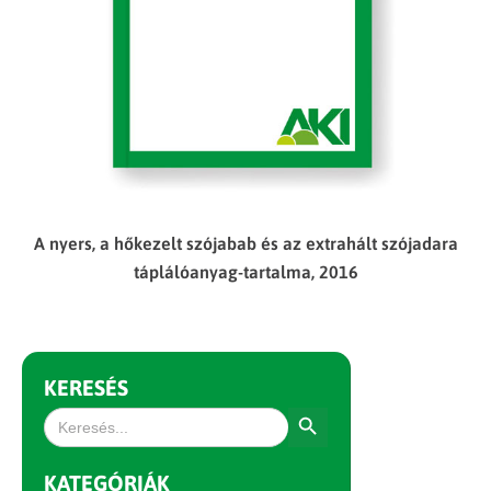
A nyers, a hőkezelt szójabab és az extrahált szójadara
táplálóanyag-tartalma, 2016
KERESÉS
Search Button
Search
for:
KATEGÓRIÁK