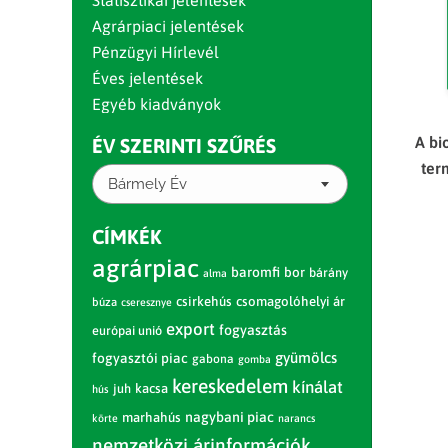
Statisztikai jelentések
Agrárpiaci jelentések
Pénzügyi Hírlevél
Éves jelentések
Egyéb kiadványok
A bi
ÉV SZERINTI SZŰRÉS
ter
Bármely Év
CÍMKÉK
agrárpiac
baromfi
bor
bárány
alma
csirkehús
csomagolóhelyi ár
búza
cseresznye
export
fogyasztás
európai unió
gyümölcs
fogyasztói piac
gabona
gomba
kereskedelem
kínálat
juh
kacsa
hús
nagybani piac
marhahús
körte
narancs
nemzetközi árinformációk