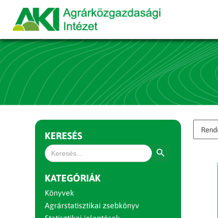
KERESÉS
Search Button
Search
for:
KATEGÓRIÁK
Könyvek
Agrárstatisztikai zsebkönyv