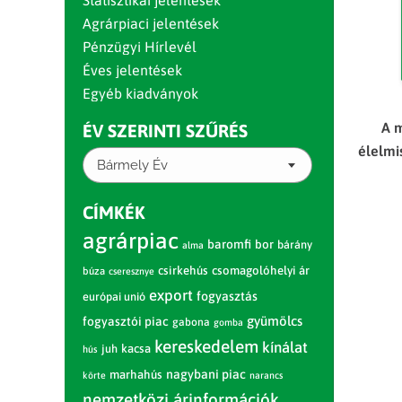
Statisztikai jelentések
Agrárpiaci jelentések
Pénzügyi Hírlevél
Éves jelentések
Egyéb kiadványok
A 
ÉV SZERINTI SZŰRÉS
élelmi
Bármely Év
CÍMKÉK
agrárpiac
baromfi
bor
bárány
alma
csirkehús
csomagolóhelyi ár
búza
cseresznye
export
fogyasztás
európai unió
gyümölcs
fogyasztói piac
gabona
gomba
kereskedelem
kínálat
juh
kacsa
hús
nagybani piac
marhahús
körte
narancs
nemzetközi árinformációk