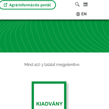
Agrárinformációs portál
EN
Sorted
Mind a(z) 3 találat megjelenítve
by
latest