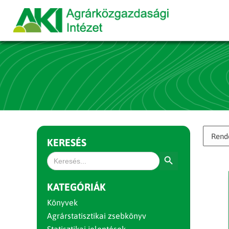
KERESÉS
Search Button
Search
for:
KATEGÓRIÁK
Könyvek
Agrárstatisztikai zsebkönyv