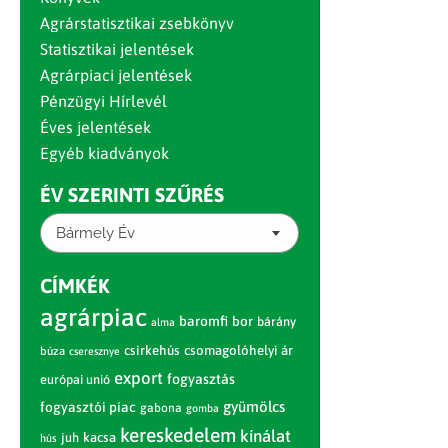
Agrárstatisztikai zsebkönyv
Statisztikai jelentések
Agrárpiaci jelentések
Pénzügyi Hírlevél
Éves jelentések
Egyéb kiadványok
ÉV SZERINTI SZŰRÉS
Bármely Év
CÍMKÉK
agrárpiac
baromfi
bor
bárány
alma
csirkehús
csomagolóhelyi ár
búza
cseresznye
export
fogyasztás
európai unió
gyümölcs
fogyasztói piac
gabona
gomba
kereskedelem
kínálat
juh
kacsa
hús