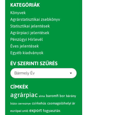
KATEGÓRIÁK
Könyvek
Agrárstatisztikai zsebkönyv
Statisztikai jelentések
Agrárpiaci jelentések
Pénzügyi Hírlevél
Éves jelentések
Egyéb kiadványok
ÉV SZERINTI SZŰRÉS
Bármely Év
CÍMKÉK
agrárpiac
baromfi
bor
bárány
alma
csirkehús
csomagolóhelyi ár
búza
cseresznye
export
fogyasztás
európai unió