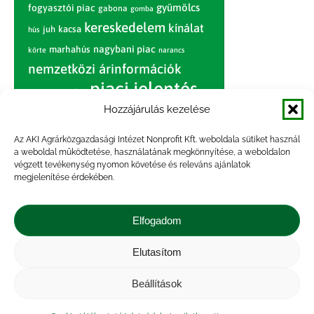
gyümölcs
fogyasztói piac
gabona
gomba
kereskedelem
kínálat
juh
kacsa
hús
nagybani piac
marhahús
körte
narancs
nemzetközi árinformációk
piaci jelentés
piac
paradicsom
Hozzájárulás kezelése
pulyka
pulykahús
sertés
sertéshús
termelői
termelés
szarvasmarha
Az AKI Agrárközgazdasági Intézet Nonprofit Kft. weboldala sütiket használ
ár
a weboldal működtetése, használatának megkönnyítése, a weboldalon
világpiac
tojás
vágóbárány
végzett tevékenység nyomon követése és releváns ajánlatok
zöldség
megjelenítése érdekében.
vágómarha
vágósertés
árak
értékesítési ár
átlagár
Elfogadom
Elutasítom
Impresszum
|
Kapcsolat
|
Jogi nyilatkozat
|
Közérdekű adatok
|
Adatvédelmi nyilatkozat
|
Beállítások
Akadálymentesítési nyilatkozat
|
Cookie
tájékoztató