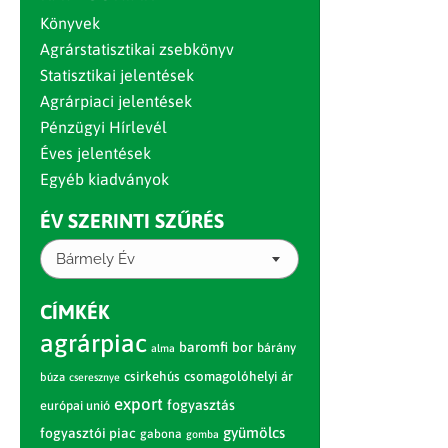
Könyvek
Agrárstatisztikai zsebkönyv
Statisztikai jelentések
Agrárpiaci jelentések
Pénzügyi Hírlevél
Éves jelentések
Egyéb kiadványok
ÉV SZERINTI SZŰRÉS
Bármely Év
CÍMKÉK
agrárpiac
baromfi
bor
bárány
alma
csirkehús
csomagolóhelyi ár
búza
cseresznye
export
fogyasztás
európai unió
gyümölcs
fogyasztói piac
gabona
gomba