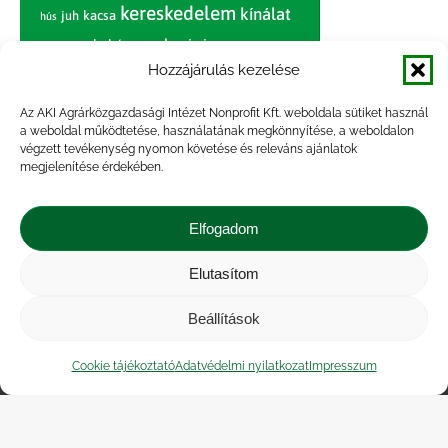
kereskedelem
kínálat
juh
kacsa
hús
nagybani piac
marhahús
körte
narancs
nemzetközi árinformációk
Hozzájárulás kezelése
piaci jelentés
piac
paradicsom
Az AKI Agrárközgazdasági Intézet Nonprofit Kft. weboldala sütiket használ
a weboldal működtetése, használatának megkönnyítése, a weboldalon
pulyka
pulykahús
sertés
sertéshús
végzett tevékenység nyomon követése és releváns ajánlatok
termelői
termelés
megjelenítése érdekében.
szarvasmarha
ár
világpiac
tojás
vágóbárány
zöldség
Elfogadom
vágómarha
vágósertés
árak
értékesítési ár
átlagár
Elutasítom
Beállítások
Impresszum
|
Kapcsolat
|
Jogi nyilatkozat
|
Közérdekű adatok
|
Adatvédelmi nyilatkozat
|
Cookie tájékoztató
Adatvédelmi nyilatkozat
Impresszum
Akadálymentesítési nyilatkozat
|
Cookie
tájékoztató