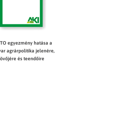
TO egyezmény hatása a
r agrárpolitika jelenére,
jövőjére és teendőire