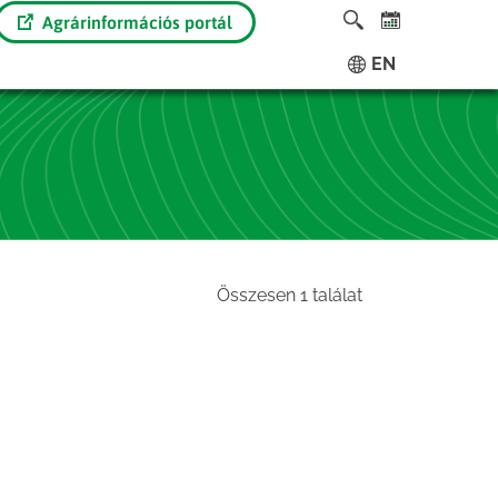
Agrárinformációs portál
EN
Összesen 1 találat