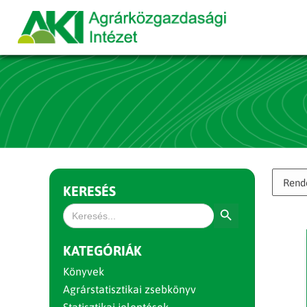
KERESÉS
Search Button
Search
for:
KATEGÓRIÁK
Könyvek
Agrárstatisztikai zsebkönyv