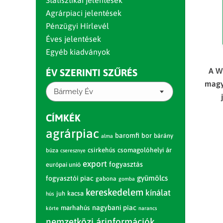
Statisztikai jelentések
Agrárpiaci jelentések
Pénzügyi Hírlevél
Éves jelentések
Egyéb kiadványok
A W
ÉV SZERINTI SZŰRÉS
magya
Bármely Év
CÍMKÉK
agrárpiac
baromfi
bor
bárány
alma
csirkehús
csomagolóhelyi ár
búza
cseresznye
export
fogyasztás
európai unió
gyümölcs
fogyasztói piac
gabona
gomba
kereskedelem
kínálat
juh
kacsa
hús
nagybani piac
marhahús
körte
narancs
nemzetközi árinformációk