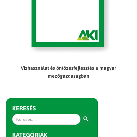
Vízhasználat és öntözésfejlesztés a magyar
mezőgazdaságban
KERESÉS
Search Button
Search
for:
KATEGÓRIÁK