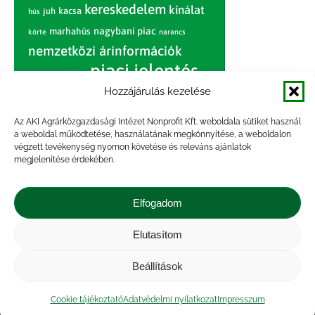
kereskedelem
kínálat
juh
kacsa
hús
nagybani piac
marhahús
körte
narancs
nemzetközi árinformációk
piaci jelentés
piac
paradicsom
Hozzájárulás kezelése
pulyka
pulykahús
sertés
sertéshús
termelői
termelés
szarvasmarha
Az AKI Agrárközgazdasági Intézet Nonprofit Kft. weboldala sütiket használ
ár
a weboldal működtetése, használatának megkönnyítése, a weboldalon
világpiac
tojás
vágóbárány
végzett tevékenység nyomon követése és releváns ajánlatok
zöldség
megjelenítése érdekében.
vágómarha
vágósertés
árak
értékesítési ár
átlagár
Elfogadom
Elutasítom
Impresszum
|
Kapcsolat
|
Jogi nyilatkozat
|
Közérdekű adatok
|
Adatvédelmi nyilatkozat
|
Beállítások
Akadálymentesítési nyilatkozat
|
Cookie
tájékoztató
Cookie tájékoztató
Adatvédelmi nyilatkozat
Impresszum