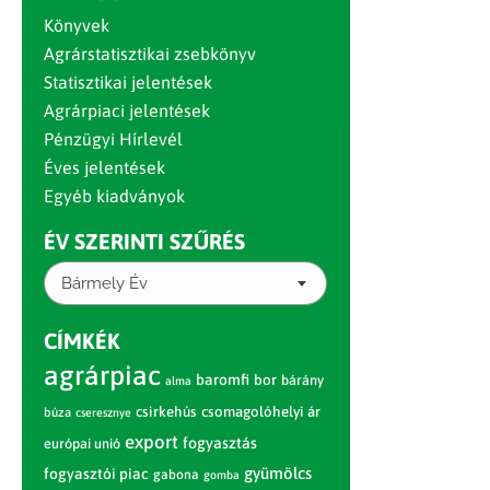
Könyvek
Agrárstatisztikai zsebkönyv
Statisztikai jelentések
Agrárpiaci jelentések
Pénzügyi Hírlevél
Éves jelentések
Egyéb kiadványok
ÉV SZERINTI SZŰRÉS
Bármely Év
CÍMKÉK
agrárpiac
baromfi
bor
bárány
alma
csirkehús
csomagolóhelyi ár
búza
cseresznye
export
fogyasztás
európai unió
gyümölcs
fogyasztói piac
gabona
gomba