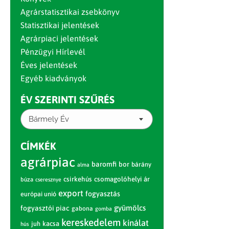
Agrárstatisztikai zsebkönyv
Statisztikai jelentések
Agrárpiaci jelentések
Pénzügyi Hírlevél
Éves jelentések
Egyéb kiadványok
ÉV SZERINTI SZŰRÉS
Bármely Év
CÍMKÉK
agrárpiac
baromfi
bor
bárány
alma
csirkehús
csomagolóhelyi ár
búza
cseresznye
export
fogyasztás
európai unió
gyümölcs
fogyasztói piac
gabona
gomba
kereskedelem
kínálat
juh
kacsa
hús