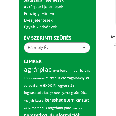
Statisztikai jelentések
Agrárpiaci jelentések
Pénzügyi Hírlevél
Éves jelentések
Egyéb kiadványok
Az
ÉV SZERINTI SZŰRÉS
Bármely Év
CÍMKÉK
agrárpiac
baromfi
bor
bárány
alma
csirkehús
csomagolóhelyi ár
búza
cseresznye
export
fogyasztás
európai unió
gyümölcs
fogyasztói piac
gabona
gomba
kereskedelem
kínálat
juh
kacsa
hús
nagybani piac
marhahús
körte
narancs
nemzetközi árinformációk