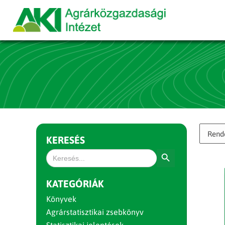
KERESÉS
Search Button
Search
for:
KATEGÓRIÁK
Könyvek
Agrárstatisztikai zsebkönyv