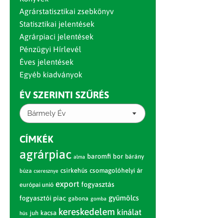
Agrárstatisztikai zsebkönyv
Statisztikai jelentések
Agrárpiaci jelentések
Pénzügyi Hírlevél
Éves jelentések
Egyéb kiadványok
ÉV SZERINTI SZŰRÉS
Bármely Év
CÍMKÉK
agrárpiac
baromfi
bor
bárány
alma
csirkehús
csomagolóhelyi ár
búza
cseresznye
export
fogyasztás
európai unió
gyümölcs
fogyasztói piac
gabona
gomba
kereskedelem
kínálat
juh
kacsa
hús