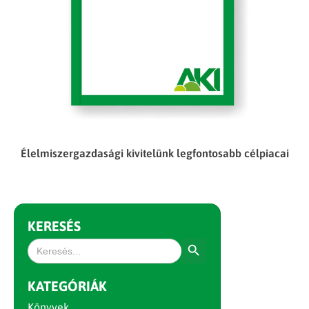
Élelmiszergazdasági kivitelünk legfontosabb célpiacai
KERESÉS
Search Button
Search
for:
KATEGÓRIÁK
Könyvek