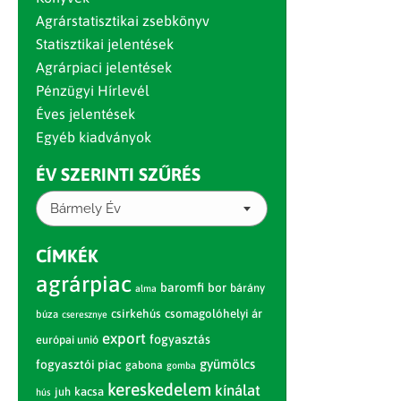
Agrárstatisztikai zsebkönyv
Statisztikai jelentések
Agrárpiaci jelentések
Pénzügyi Hírlevél
Éves jelentések
Egyéb kiadványok
ÉV SZERINTI SZŰRÉS
Bármely Év
CÍMKÉK
agrárpiac
baromfi
bor
bárány
alma
csirkehús
csomagolóhelyi ár
búza
cseresznye
export
fogyasztás
európai unió
gyümölcs
fogyasztói piac
gabona
gomba
kereskedelem
kínálat
juh
kacsa
hús