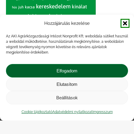
kereskedelem
kínálat
juh
kacsa
hús
nagybani piac
marhahús
körte
narancs
nemzetközi árinformációk
Hozzájárulás kezelése
piaci jelentés
piac
paradicsom
Az AKI Agrárközgazdasági Intézet Nonprofit Kft. weboldala sütiket használ
a weboldal működtetése, használatának megkönnyítése, a weboldalon
pulyka
pulykahús
sertés
sertéshús
végzett tevékenység nyomon követése és releváns ajánlatok
termelői
termelés
megjelenítése érdekében.
szarvasmarha
ár
világpiac
tojás
vágóbárány
zöldség
Elfogadom
vágómarha
vágósertés
árak
értékesítési ár
átlagár
Elutasítom
Beállítások
Impresszum
|
Kapcsolat
|
Jogi nyilatkozat
|
Közérdekű adatok
|
Adatvédelmi nyilatkozat
|
Cookie tájékoztató
Adatvédelmi nyilatkozat
Impresszum
Akadálymentesítési nyilatkozat
|
Cookie
tájékoztató