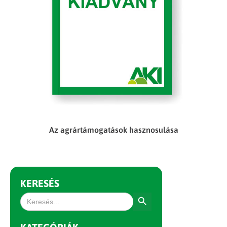
Az agrártámogatások hasznosulása
KERESÉS
Search Button
Search
for: