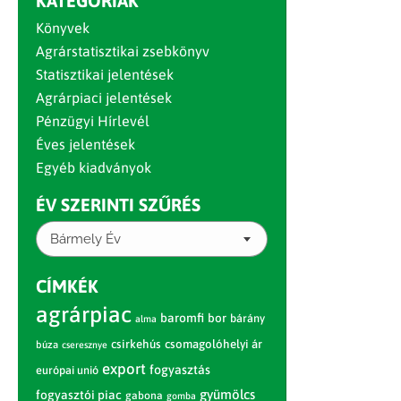
KATEGÓRIÁK
Könyvek
Agrárstatisztikai zsebkönyv
Statisztikai jelentések
Agrárpiaci jelentések
Pénzügyi Hírlevél
Éves jelentések
Egyéb kiadványok
ÉV SZERINTI SZŰRÉS
Bármely Év
CÍMKÉK
agrárpiac
baromfi
bor
bárány
alma
csirkehús
csomagolóhelyi ár
búza
cseresznye
export
fogyasztás
európai unió
gyümölcs
fogyasztói piac
gabona
gomba