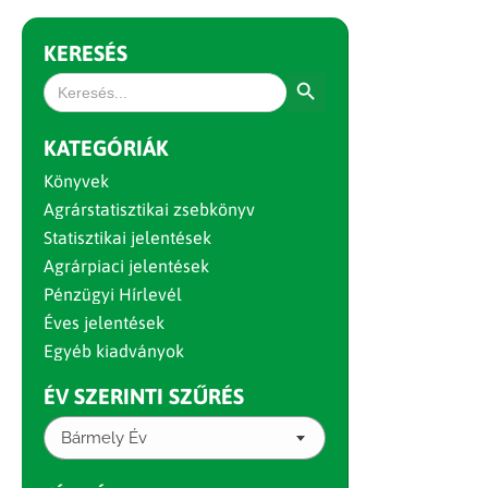
KERESÉS
Search Button
Search
for:
KATEGÓRIÁK
Könyvek
Agrárstatisztikai zsebkönyv
Statisztikai jelentések
Agrárpiaci jelentések
Pénzügyi Hírlevél
Éves jelentések
Egyéb kiadványok
ÉV SZERINTI SZŰRÉS
Bármely Év