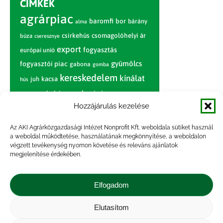
CÍMKÉK
agrárpiac
baromfi
bor
bárány
alma
csirkehús
csomagolóhelyi ár
búza
cseresznye
export
fogyasztás
európai unió
gyümölcs
fogyasztói piac
gabona
gomba
kereskedelem
kínálat
juh
kacsa
hús
nagybani piac
marhahús
körte
narancs
nemzetközi árinformációk
Hozzájárulás kezelése
piaci jelentés
piac
paradicsom
Az AKI Agrárközgazdasági Intézet Nonprofit Kft. weboldala sütiket használ
a weboldal működtetése, használatának megkönnyítése, a weboldalon
pulyka
pulykahús
sertés
sertéshús
végzett tevékenység nyomon követése és releváns ajánlatok
termelői
termelés
megjelenítése érdekében.
szarvasmarha
ár
világpiac
tojás
vágóbárány
zöldség
Elfogadom
vágómarha
vágósertés
árak
értékesítési ár
átlagár
Elutasítom