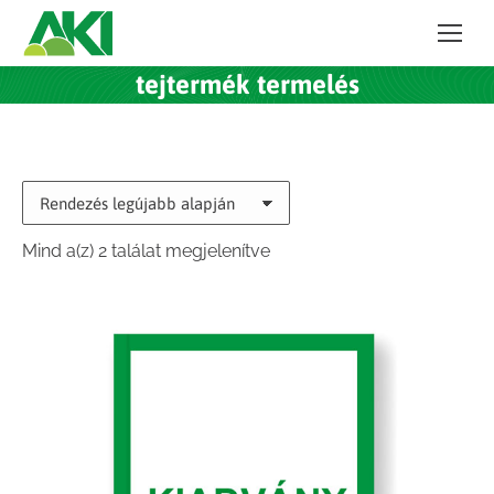
tejtermék termelés
Sorted
Mind a(z) 2 találat megjelenítve
by
latest