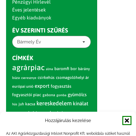
Pénzügyi Hírlevél
Éves jelentések
Egyéb kiadványok
ÉV SZERINTI SZŰRÉS
Bármely Év
CÍMKÉK
agrárpiac
baromfi
bor
bárány
alma
csirkehús
csomagolóhelyi ár
búza
cseresznye
export
fogyasztás
európai unió
gyümölcs
fogyasztói piac
gabona
gomba
kereskedelem
kínálat
juh
kacsa
hús
nagybani piac
marhahús
körte
narancs
nemzetközi árinformációk
Hozzájárulás kezelése
piaci jelentés
piac
paradicsom
Az AKI Agrárközgazdasági Intézet Nonprofit Kft. weboldala sütiket használ