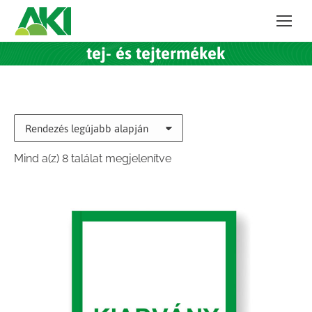
tej- és tejtermékek
Sorted
Mind a(z) 8 találat megjelenítve
by
latest