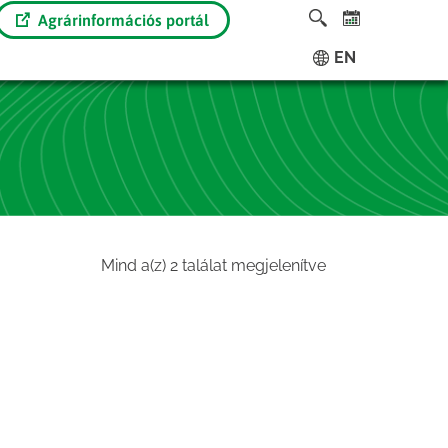
Agrárinformációs portál
EN
Sorted
Mind a(z) 2 találat megjelenítve
by
latest