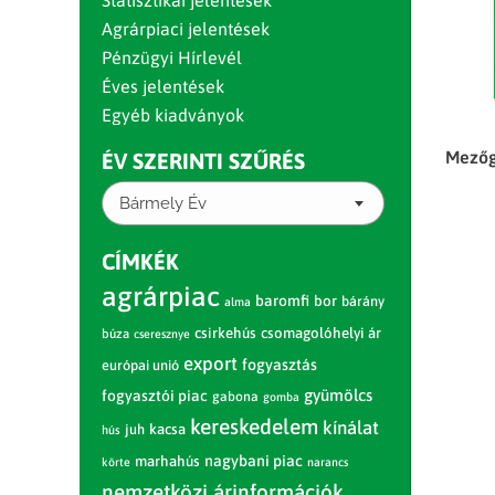
Statisztikai jelentések
Agrárpiaci jelentések
Pénzügyi Hírlevél
Éves jelentések
Egyéb kiadványok
Mezőg
ÉV SZERINTI SZŰRÉS
Bármely Év
CÍMKÉK
agrárpiac
baromfi
bor
bárány
alma
csirkehús
csomagolóhelyi ár
búza
cseresznye
export
fogyasztás
európai unió
gyümölcs
fogyasztói piac
gabona
gomba
kereskedelem
kínálat
juh
kacsa
hús
nagybani piac
marhahús
körte
narancs
nemzetközi árinformációk