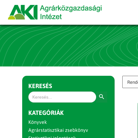
KERESÉS
Search Button
Search
for:
KATEGÓRIÁK
Könyvek
Agrárstatisztikai zsebkönyv