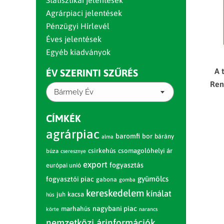
Statisztikai jelentések
Agrárpiaci jelentések
Pénzügyi Hírlevél
Éves jelentések
Egyéb kiadványok
A 
ÉV SZERINTI SZŰRÉS
Ren
Bármely Év
CÍMKÉK
agrárpiac
baromfi
bor
bárány
alma
csirkehús
csomagolóhelyi ár
búza
cseresznye
export
fogyasztás
európai unió
gyümölcs
fogyasztói piac
gabona
gomba
kereskedelem
kínálat
juh
kacsa
hús
nagybani piac
marhahús
körte
narancs
nemzetközi árinformációk