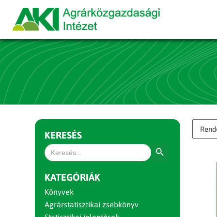
KERESÉS
Search Button
Search
for:
KATEGÓRIÁK
Könyvek
Agrárstatisztikai zsebkönyv