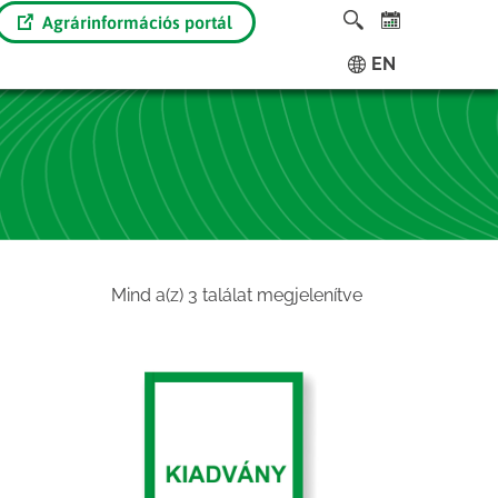
Agrárinformációs portál
EN
Sorted
Mind a(z) 3 találat megjelenítve
by
latest