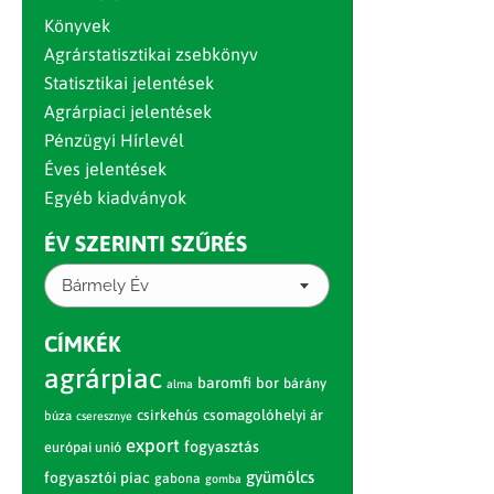
Könyvek
Agrárstatisztikai zsebkönyv
Statisztikai jelentések
Agrárpiaci jelentések
Pénzügyi Hírlevél
Éves jelentések
Egyéb kiadványok
ÉV SZERINTI SZŰRÉS
Bármely Év
CÍMKÉK
agrárpiac
baromfi
bor
bárány
alma
csirkehús
csomagolóhelyi ár
búza
cseresznye
export
fogyasztás
európai unió
gyümölcs
fogyasztói piac
gabona
gomba