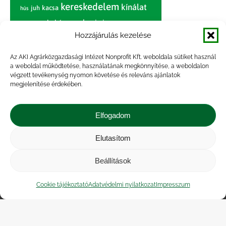
kereskedelem
kínálat
juh
kacsa
hús
nagybani piac
marhahús
körte
narancs
nemzetközi árinformációk
Hozzájárulás kezelése
piaci jelentés
piac
paradicsom
Az AKI Agrárközgazdasági Intézet Nonprofit Kft. weboldala sütiket használ
a weboldal működtetése, használatának megkönnyítése, a weboldalon
pulyka
pulykahús
sertés
sertéshús
végzett tevékenység nyomon követése és releváns ajánlatok
termelői
termelés
megjelenítése érdekében.
szarvasmarha
ár
világpiac
tojás
vágóbárány
zöldség
Elfogadom
vágómarha
vágósertés
árak
értékesítési ár
átlagár
Elutasítom
Beállítások
Impresszum
|
Kapcsolat
|
Jogi nyilatkozat
|
Közérdekű adatok
|
Adatvédelmi nyilatkozat
|
Cookie tájékoztató
Adatvédelmi nyilatkozat
Impresszum
Akadálymentesítési nyilatkozat
|
Cookie
tájékoztató