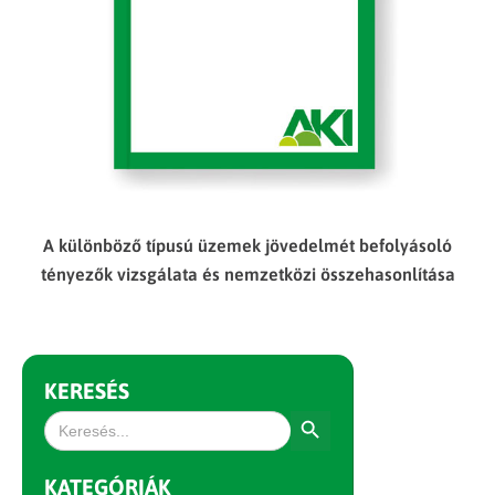
A különböző típusú üzemek jövedelmét befolyásoló
tényezők vizsgálata és nemzetközi összehasonlítása
KERESÉS
Search Button
Search
for:
KATEGÓRIÁK