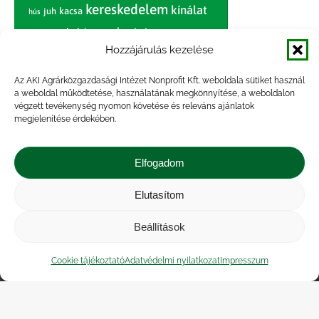
kereskedelem
kínálat
juh
kacsa
hús
nagybani piac
marhahús
körte
narancs
nemzetközi árinformációk
Hozzájárulás kezelése
piaci jelentés
piac
paradicsom
Az AKI Agrárközgazdasági Intézet Nonprofit Kft. weboldala sütiket használ
a weboldal működtetése, használatának megkönnyítése, a weboldalon
pulyka
pulykahús
sertés
sertéshús
végzett tevékenység nyomon követése és releváns ajánlatok
termelői
termelés
megjelenítése érdekében.
szarvasmarha
ár
világpiac
tojás
vágóbárány
zöldség
Elfogadom
vágómarha
vágósertés
árak
értékesítési ár
átlagár
Elutasítom
Beállítások
Impresszum
|
Kapcsolat
|
Jogi nyilatkozat
|
Közérdekű adatok
|
Adatvédelmi nyilatkozat
|
Cookie tájékoztató
Adatvédelmi nyilatkozat
Impresszum
Akadálymentesítési nyilatkozat
|
Cookie
tájékoztató