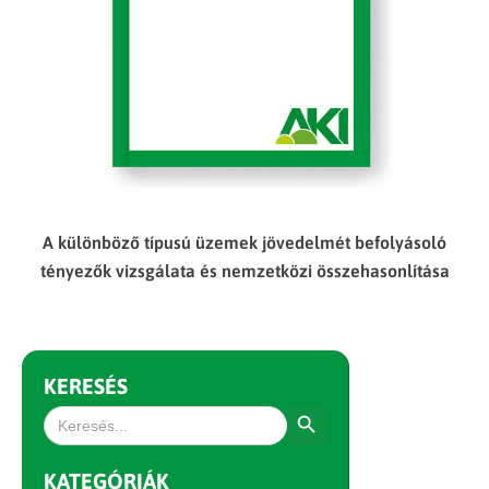
A különböző típusú üzemek jövedelmét befolyásoló
tényezők vizsgálata és nemzetközi összehasonlítása
KERESÉS
Search Button
Search
for:
KATEGÓRIÁK