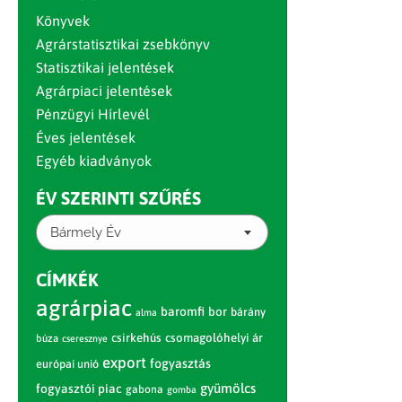
Könyvek
Agrárstatisztikai zsebkönyv
Statisztikai jelentések
Agrárpiaci jelentések
Pénzügyi Hírlevél
Éves jelentések
Egyéb kiadványok
ÉV SZERINTI SZŰRÉS
Bármely Év
CÍMKÉK
agrárpiac
baromfi
bor
bárány
alma
csirkehús
csomagolóhelyi ár
búza
cseresznye
export
fogyasztás
európai unió
gyümölcs
fogyasztói piac
gabona
gomba