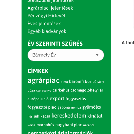
Statisztikai jelentések
Agrárpiaci jelentések
Pénzügyi Hírlevél
Éves jelentések
Egyéb kiadványok
A fon
ÉV SZERINTI SZŰRÉS
Bármely Év
CÍMKÉK
agrárpiac
baromfi
bor
bárány
alma
csirkehús
csomagolóhelyi ár
búza
cseresznye
export
fogyasztás
európai unió
gyümölcs
fogyasztói piac
gabona
gomba
kereskedelem
kínálat
juh
kacsa
hús
nagybani piac
marhahús
körte
narancs
nemzetközi árinformációk