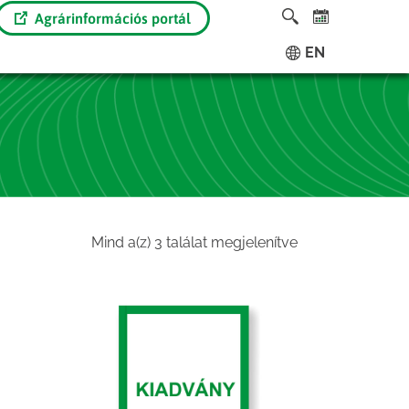
Agrárinformációs portál
EN
Sorted
Mind a(z) 3 találat megjelenítve
by
latest