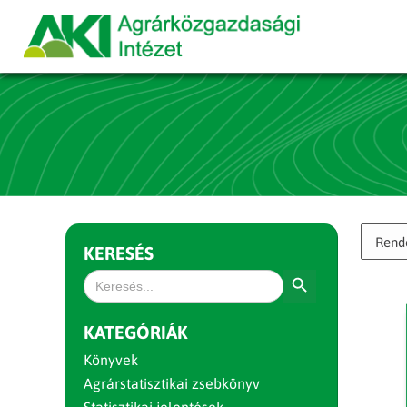
KERESÉS
Search Button
Search
for:
KATEGÓRIÁK
Könyvek
Agrárstatisztikai zsebkönyv