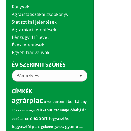
Könyvek
Agrárstatisztikai zsebkönyv
Statisztikai jelentések
Agrárpiaci jelentések
Pénzügyi Hírlevél
Éves jelentések
Egyéb kiadványok
ÉV SZERINTI SZŰRÉS
Bármely Év
CÍMKÉK
agrárpiac
baromfi
bor
bárány
alma
csirkehús
csomagolóhelyi ár
búza
cseresznye
export
fogyasztás
európai unió
gyümölcs
fogyasztói piac
gabona
gomba