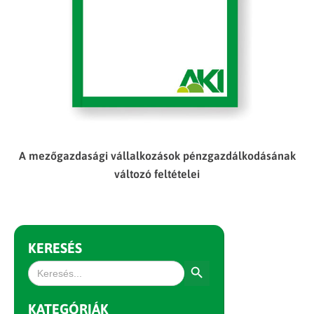
A mezőgazdasági vállalkozások pénzgazdálkodásának
változó feltételei
KERESÉS
Search Button
Search
for:
KATEGÓRIÁK