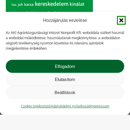
kereskedelem
kínálat
juh
kacsa
hús
nagybani piac
marhahús
körte
narancs
nemzetközi árinformációk
Hozzájárulás kezelése
piaci jelentés
piac
paradicsom
Az AKI Agrárközgazdasági Intézet Nonprofit Kft. weboldala sütiket használ
a weboldal működtetése, használatának megkönnyítése, a weboldalon
pulyka
pulykahús
sertés
sertéshús
végzett tevékenység nyomon követése és releváns ajánlatok
termelői
termelés
megjelenítése érdekében.
szarvasmarha
ár
világpiac
tojás
vágóbárány
zöldség
Elfogadom
vágómarha
vágósertés
árak
értékesítési ár
átlagár
Elutasítom
Beállítások
Impresszum
|
Kapcsolat
|
Jogi nyilatkozat
|
Közérdekű adatok
|
Adatvédelmi nyilatkozat
|
Cookie tájékoztató
Adatvédelmi nyilatkozat
Impresszum
Akadálymentesítési nyilatkozat
|
Cookie
tájékoztató