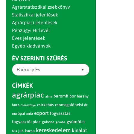
Agrárstatisztikai zsebkönyv
Statisztikai jelentések
Agrárpiaci jelentések
Pénzügyi Hírlevél
Éves jelentések
Egyéb kiadványok
ÉV SZERINTI SZŰRÉS
Bármely Év
CÍMKÉK
agrárpiac
baromfi
bor
bárány
alma
csirkehús
csomagolóhelyi ár
búza
cseresznye
export
fogyasztás
európai unió
gyümölcs
fogyasztói piac
gabona
gomba
kereskedelem
kínálat
juh
kacsa
hús