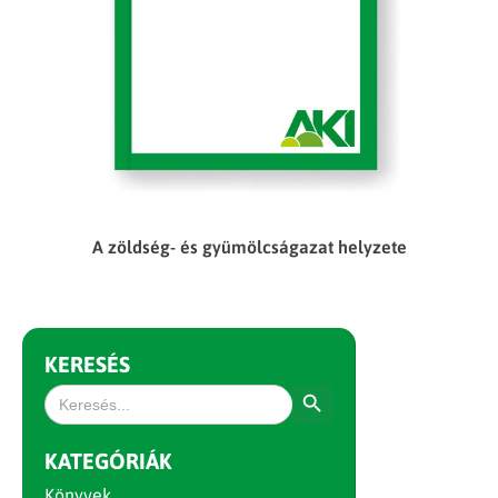
A zöldség- és gyümölcságazat helyzete
KERESÉS
Search Button
Search
for:
KATEGÓRIÁK
Könyvek