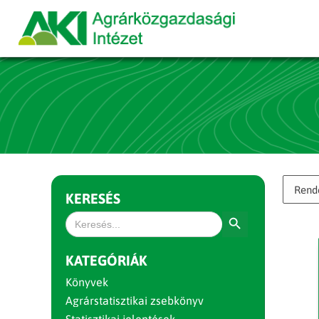
KERESÉS
Search Button
Search
for:
KATEGÓRIÁK
Könyvek
Agrárstatisztikai zsebkönyv