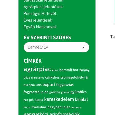
Statisztikai jelentések
Agrárpiaci jelentések
Pénzügyi Hírlevél
Éves jelentések
Egyéb kiadványok
Tu
ÉV SZERINTI SZŰRÉS
Bármely Év
CÍMKÉK
agrárpiac
baromfi
bor
bárány
alma
csirkehús
csomagolóhelyi ár
búza
cseresznye
export
fogyasztás
európai unió
gyümölcs
fogyasztói piac
gabona
gomba
kereskedelem
kínálat
juh
kacsa
hús
nagybani piac
marhahús
körte
narancs
nemzetközi árinformációk