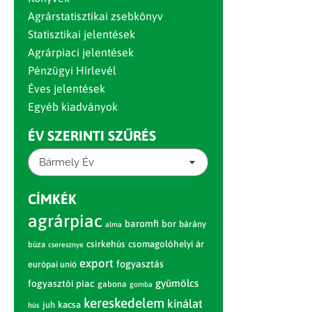
Agrárstatisztikai zsebkönyv
Statisztikai jelentések
Agrárpiaci jelentések
Pénzügyi Hírlevél
Éves jelentések
Egyéb kiadványok
ÉV SZERINTI SZŰRÉS
Bármely Év
CÍMKÉK
agrárpiac
baromfi
bor
bárány
alma
csirkehús
csomagolóhelyi ár
búza
cseresznye
export
fogyasztás
európai unió
gyümölcs
fogyasztói piac
gabona
gomba
kereskedelem
kínálat
juh
kacsa
hús