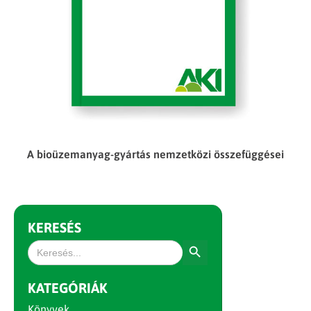
A bioüzemanyag-gyártás nemzetközi összefüggései
KERESÉS
Search Button
Search
for:
KATEGÓRIÁK
Könyvek