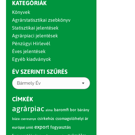
KATEGÓRIÁK
Könyvek
Agrárstatisztikai zsebkönyv
Statisztikai jelentések
Agrárpiaci jelentések
Pénzügyi Hírlevél
Éves jelentések
Egyéb kiadványok
ÉV SZERINTI SZŰRÉS
Bármely Év
CÍMKÉK
agrárpiac
baromfi
bor
bárány
alma
csirkehús
csomagolóhelyi ár
búza
cseresznye
export
fogyasztás
európai unió