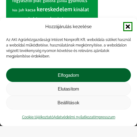
gyümölcs
fogyasztói piac
gabona
gomba
kereskedelem
kínálat
juh
kacsa
hús
nagybani piac
marhahús
körte
narancs
nemzetközi árinformációk
Hozzájárulás kezelése
piaci jelentés
piac
paradicsom
Az AKI Agrárközgazdasági Intézet Nonprofit Kft. weboldala sütiket használ
a weboldal működtetése, használatának megkönnyítése, a weboldalon
pulyka
pulykahús
sertés
sertéshús
végzett tevékenység nyomon követése és releváns ajánlatok
termelői
termelés
megjelenítése érdekében.
szarvasmarha
ár
világpiac
tojás
vágóbárány
zöldség
Elfogadom
vágómarha
vágósertés
árak
értékesítési ár
átlagár
Elutasítom
Beállítások
Impresszum
|
Kapcsolat
|
Jogi nyilatkozat
|
Közérdekű adatok
|
Adatvédelmi nyilatkozat
|
Cookie tájékoztató
Adatvédelmi nyilatkozat
Impresszum
Akadálymentesítési nyilatkozat
|
Cookie
tájékoztató