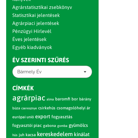
Agrárstatisztikai zsebkönyv
Statisztikai jelentések
Agrárpiaci jelentések
Pénzügyi Hírlevél
Éves jelentések
Egyéb kiadványok
ÉV SZERINTI SZŰRÉS
Bármely Év
CÍMKÉK
agrárpiac
baromfi
bor
bárány
alma
csirkehús
csomagolóhelyi ár
búza
cseresznye
export
fogyasztás
európai unió
gyümölcs
fogyasztói piac
gabona
gomba
kereskedelem
kínálat
juh
kacsa
hús