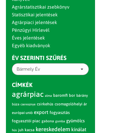
Agrárstatisztikai zsebkönyv
Statisztikai jelentések
Agrárpiaci jelentések
Pénzügyi Hírlevél
Éves jelentések
Egyéb kiadványok
ÉV SZERINTI SZŰRÉS
Bármely Év
CÍMKÉK
agrárpiac
baromfi
bor
bárány
alma
csirkehús
csomagolóhelyi ár
búza
cseresznye
export
fogyasztás
európai unió
gyümölcs
fogyasztói piac
gabona
gomba
kereskedelem
kínálat
juh
kacsa
hús