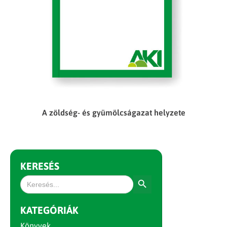
A zöldség- és gyümölcságazat helyzete
KERESÉS
Search Button
Search
for:
KATEGÓRIÁK
Könyvek