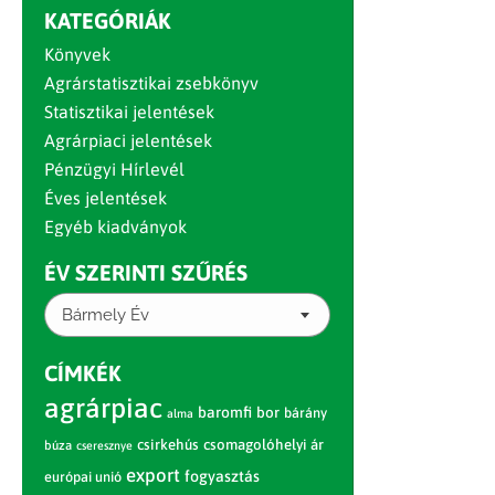
KATEGÓRIÁK
Könyvek
Agrárstatisztikai zsebkönyv
Statisztikai jelentések
Agrárpiaci jelentések
Pénzügyi Hírlevél
Éves jelentések
Egyéb kiadványok
ÉV SZERINTI SZŰRÉS
Bármely Év
CÍMKÉK
agrárpiac
baromfi
bor
bárány
alma
csirkehús
csomagolóhelyi ár
búza
cseresznye
export
fogyasztás
európai unió