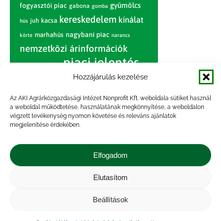
gyümölcs
fogyasztói piac
gabona
gomba
kereskedelem
kínálat
juh
kacsa
hús
nagybani piac
marhahús
körte
narancs
nemzetközi árinformációk
piaci jelentés
piac
paradicsom
Hozzájárulás kezelése
pulyka
pulykahús
sertés
sertéshús
termelői
termelés
szarvasmarha
Az AKI Agrárközgazdasági Intézet Nonprofit Kft. weboldala sütiket használ
ár
a weboldal működtetése, használatának megkönnyítése, a weboldalon
világpiac
tojás
vágóbárány
végzett tevékenység nyomon követése és releváns ajánlatok
zöldség
megjelenítése érdekében.
vágómarha
vágósertés
árak
értékesítési ár
átlagár
Elfogadom
Elutasítom
Impresszum
|
Kapcsolat
|
Jogi nyilatkozat
|
Közérdekű adatok
|
Adatvédelmi nyilatkozat
|
Beállítások
Akadálymentesítési nyilatkozat
|
Cookie
tájékoztató