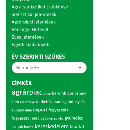
Agrárstatisztikai zsebkönyv
Statisztikai jelentések
Agrárpiaci jelentések
Pénzügyi Hírlevél
Éves jelentések
Egyéb kiadványok
ÉV SZERINTI SZŰRÉS
Bármely Év
CÍMKÉK
agrárpiac
baromfi
bor
bárány
alma
csirkehús
csomagolóhelyi ár
búza
cseresznye
export
fogyasztás
európai unió
gyümölcs
fogyasztói piac
gabona
gomba
kereskedelem
kínálat
juh
kacsa
hús