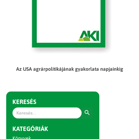
Az USA agrárpolitikájának gyakorlata napjainkig
KERESÉS
Search Button
Search
for:
KATEGÓRIÁK
Könyvek