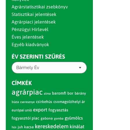
Agrárstatisztikai zsebkönyv
Statisztikai jelentések
Agrárpiaci jelentések
Pénzügyi Hírlevél
Éves jelentések
Egyéb kiadványok
ÉV SZERINTI SZŰRÉS
Bármely Év
CÍMKÉK
agrárpiac
baromfi
bor
bárány
alma
csirkehús
csomagolóhelyi ár
búza
cseresznye
export
fogyasztás
európai unió
gyümölcs
fogyasztói piac
gabona
gomba
kereskedelem
kínálat
juh
kacsa
hús