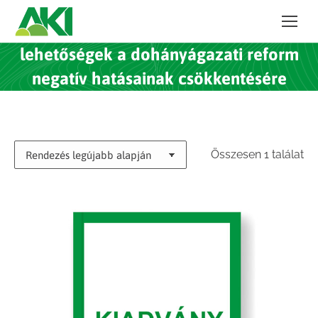
lehetőségek a dohányágazati reform
negatív hatásainak csökkentésére
Összesen 1 találat