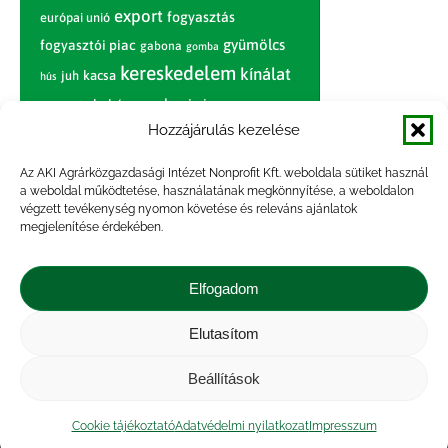
export
fogyasztás
európai unió
gyümölcs
fogyasztói piac
gabona
gomba
kereskedelem
kínálat
juh
kacsa
hús
nagybani piac
marhahús
körte
narancs
nemzetközi árinformációk
Hozzájárulás kezelése
piaci jelentés
piac
paradicsom
Az AKI Agrárközgazdasági Intézet Nonprofit Kft. weboldala sütiket használ
a weboldal működtetése, használatának megkönnyítése, a weboldalon
pulyka
pulykahús
sertés
sertéshús
végzett tevékenység nyomon követése és releváns ajánlatok
termelői
termelés
megjelenítése érdekében.
szarvasmarha
ár
világpiac
tojás
vágóbárány
zöldség
Elfogadom
vágómarha
vágósertés
árak
értékesítési ár
átlagár
Elutasítom
Beállítások
Impresszum
|
Kapcsolat
|
Jogi nyilatkozat
|
Közérdekű adatok
|
Adatvédelmi nyilatkozat
|
Cookie tájékoztató
Adatvédelmi nyilatkozat
Impresszum