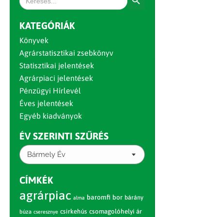
for:
KATEGÓRIÁK
Könyvek
Agrárstatisztikai zsebkönyv
Statisztikai jelentések
Agrárpiaci jelentések
Pénzügyi Hírlevél
Éves jelentések
Egyéb kiadványok
ÉV SZERINTI SZŰRÉS
Bármely Év
CÍMKÉK
agrárpiac
baromfi
bor
bárány
alma
csirkehús
csomagolóhelyi ár
búza
cseresznye