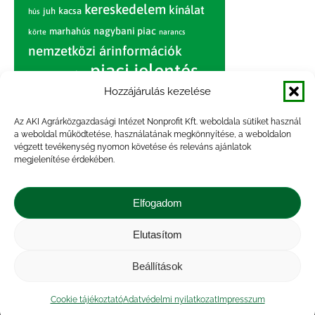
kereskedelem
kínálat
juh
kacsa
hús
nagybani piac
marhahús
körte
narancs
nemzetközi árinformációk
piaci jelentés
piac
paradicsom
Hozzájárulás kezelése
pulyka
pulykahús
sertés
sertéshús
termelői
termelés
szarvasmarha
Az AKI Agrárközgazdasági Intézet Nonprofit Kft. weboldala sütiket használ
ár
a weboldal működtetése, használatának megkönnyítése, a weboldalon
világpiac
tojás
vágóbárány
végzett tevékenység nyomon követése és releváns ajánlatok
zöldség
megjelenítése érdekében.
vágómarha
vágósertés
árak
értékesítési ár
átlagár
Elfogadom
Elutasítom
Impresszum
|
Kapcsolat
|
Jogi nyilatkozat
|
Közérdekű adatok
|
Adatvédelmi nyilatkozat
|
Beállítások
Akadálymentesítési nyilatkozat
|
Cookie
tájékoztató
Cookie tájékoztató
Adatvédelmi nyilatkozat
Impresszum