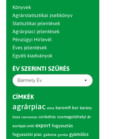
Könyvek
Agrárstatisztikai zsebkönyv
Statisztikai jelentések
Agrárpiaci jelentések
Pénzügyi Hírlevél
Éves jelentések
Egyéb kiadványok
ÉV SZERINTI SZŰRÉS
Bármely Év
CÍMKÉK
agrárpiac
baromfi
bor
bárány
alma
csirkehús
csomagolóhelyi ár
búza
cseresznye
export
fogyasztás
európai unió
gyümölcs
fogyasztói piac
gabona
gomba