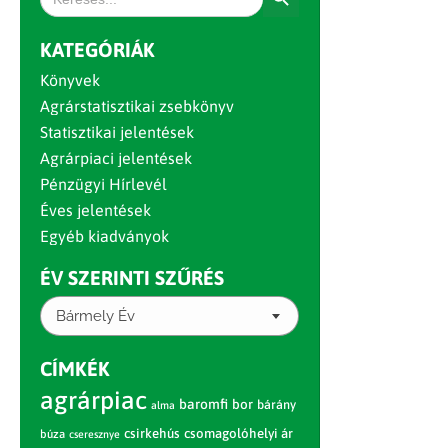
for:
KATEGÓRIÁK
Könyvek
Agrárstatisztikai zsebkönyv
Statisztikai jelentések
Agrárpiaci jelentések
Pénzügyi Hírlevél
Éves jelentések
Egyéb kiadványok
ÉV SZERINTI SZŰRÉS
Bármely Év
CÍMKÉK
agrárpiac
baromfi
bor
bárány
alma
csirkehús
csomagolóhelyi ár
búza
cseresznye