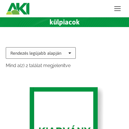
külpiacok
Sorted
Mind a(z) 2 találat megjelenítve
by
latest