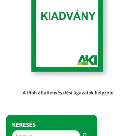
A főbb állattenyésztési ágazatok helyzete
KERESÉS
Search Button
Search