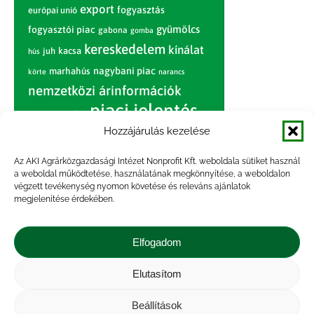
export
fogyasztás
európai unió
gyümölcs
fogyasztói piac
gabona
gomba
kereskedelem
kínálat
juh
kacsa
hús
nagybani piac
marhahús
körte
narancs
nemzetközi árinformációk
piaci jelentés
piac
paradicsom
Hozzájárulás kezelése
pulyka
pulykahús
sertés
sertéshús
termelői
termelés
szarvasmarha
Az AKI Agrárközgazdasági Intézet Nonprofit Kft. weboldala sütiket használ
ár
a weboldal működtetése, használatának megkönnyítése, a weboldalon
világpiac
tojás
vágóbárány
végzett tevékenység nyomon követése és releváns ajánlatok
zöldség
megjelenítése érdekében.
vágómarha
vágósertés
árak
értékesítési ár
átlagár
Elfogadom
Elutasítom
Impresszum
|
Kapcsolat
|
Jogi nyilatkozat
|
Közérdekű adatok
|
Adatvédelmi nyilatkozat
|
Beállítások
Akadálymentesítési nyilatkozat
|
Cookie