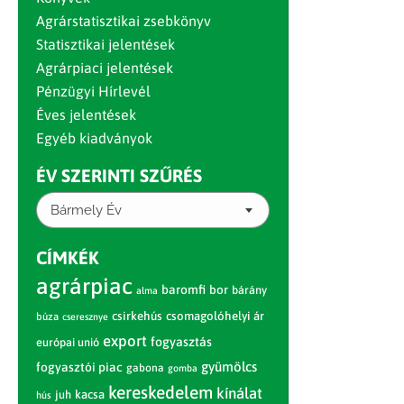
Agrárstatisztikai zsebkönyv
Statisztikai jelentések
Agrárpiaci jelentések
Pénzügyi Hírlevél
Éves jelentések
Egyéb kiadványok
ÉV SZERINTI SZŰRÉS
Bármely Év
CÍMKÉK
agrárpiac
baromfi
bor
bárány
alma
csirkehús
csomagolóhelyi ár
búza
cseresznye
export
fogyasztás
európai unió
gyümölcs
fogyasztói piac
gabona
gomba
kereskedelem
kínálat
juh
kacsa
hús