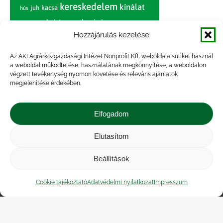
kereskedelem
kínálat
juh
kacsa
hús
nagybani piac
marhahús
körte
narancs
nemzetközi árinformációk
Hozzájárulás kezelése
piaci jelentés
piac
paradicsom
Az AKI Agrárközgazdasági Intézet Nonprofit Kft. weboldala sütiket használ
a weboldal működtetése, használatának megkönnyítése, a weboldalon
pulyka
pulykahús
sertés
sertéshús
végzett tevékenység nyomon követése és releváns ajánlatok
termelői
termelés
megjelenítése érdekében.
szarvasmarha
ár
világpiac
tojás
vágóbárány
zöldség
Elfogadom
vágómarha
vágósertés
árak
értékesítési ár
átlagár
Elutasítom
Beállítások
Impresszum
|
Kapcsolat
|
Jogi nyilatkozat
|
Közérdekű adatok
|
Adatvédelmi nyilatkozat
|
Cookie tájékoztató
Adatvédelmi nyilatkozat
Impresszum
Akadálymentesítési nyilatkozat
|
Cookie
tájékoztató