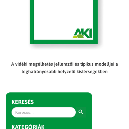
A vidéki megélhetés jellemzői és tipikus modelljei a
leghátrányosabb helyzetű kistérségekben
KERESÉS
Search Button
Search
for:
KATEGÓRIÁK