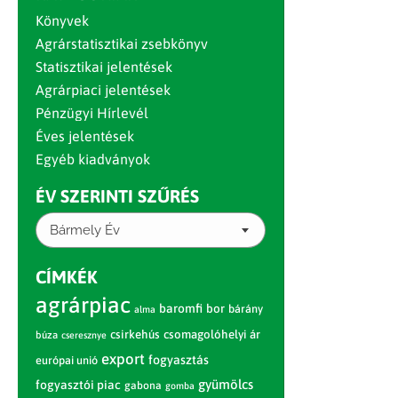
Könyvek
Agrárstatisztikai zsebkönyv
Statisztikai jelentések
Agrárpiaci jelentések
Pénzügyi Hírlevél
Éves jelentések
Egyéb kiadványok
ÉV SZERINTI SZŰRÉS
Bármely Év
CÍMKÉK
agrárpiac
baromfi
bor
bárány
alma
csirkehús
csomagolóhelyi ár
búza
cseresznye
export
fogyasztás
európai unió
gyümölcs
fogyasztói piac
gabona
gomba