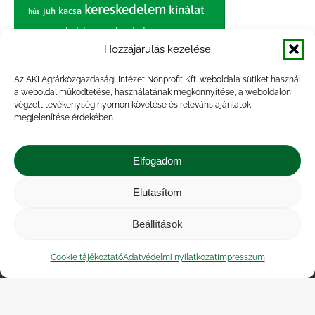
kereskedelem
kínálat
juh
kacsa
hús
nagybani piac
marhahús
körte
narancs
nemzetközi árinformációk
Hozzájárulás kezelése
piaci jelentés
piac
paradicsom
Az AKI Agrárközgazdasági Intézet Nonprofit Kft. weboldala sütiket használ
a weboldal működtetése, használatának megkönnyítése, a weboldalon
pulyka
pulykahús
sertés
sertéshús
végzett tevékenység nyomon követése és releváns ajánlatok
termelői
termelés
megjelenítése érdekében.
szarvasmarha
ár
világpiac
tojás
vágóbárány
zöldség
Elfogadom
vágómarha
vágósertés
árak
értékesítési ár
átlagár
Elutasítom
Beállítások
Impresszum
|
Kapcsolat
|
Jogi nyilatkozat
|
Közérdekű adatok
|
Adatvédelmi nyilatkozat
|
Cookie tájékoztató
Adatvédelmi nyilatkozat
Impresszum
Akadálymentesítési nyilatkozat
|
Cookie
tájékoztató