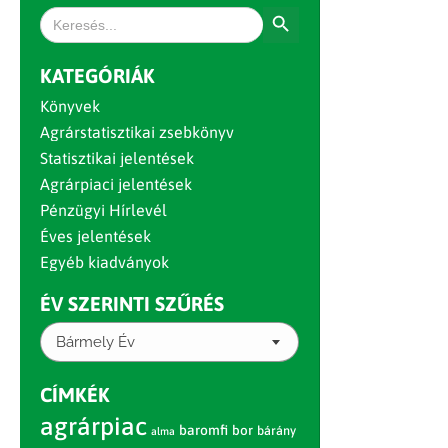
Search Button
Search
for:
KATEGÓRIÁK
Könyvek
Agrárstatisztikai zsebkönyv
Statisztikai jelentések
Agrárpiaci jelentések
Pénzügyi Hírlevél
Éves jelentések
Egyéb kiadványok
ÉV SZERINTI SZŰRÉS
Bármely Év
CÍMKÉK
agrárpiac
baromfi
bor
bárány
alma