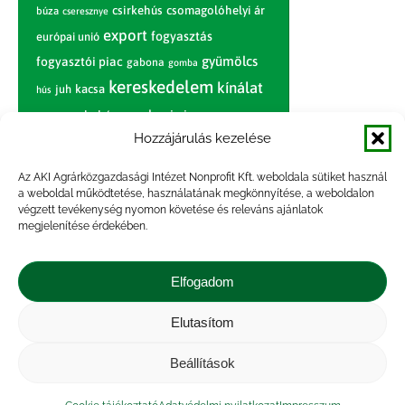
csirkehús
csomagolóhelyi ár
búza
cseresznye
export
fogyasztás
európai unió
gyümölcs
fogyasztói piac
gabona
gomba
kereskedelem
kínálat
juh
kacsa
hús
nagybani piac
marhahús
körte
narancs
nemzetközi árinformációk
Hozzájárulás kezelése
piaci jelentés
piac
paradicsom
Az AKI Agrárközgazdasági Intézet Nonprofit Kft. weboldala sütiket használ
a weboldal működtetése, használatának megkönnyítése, a weboldalon
pulyka
pulykahús
sertés
sertéshús
végzett tevékenység nyomon követése és releváns ajánlatok
termelői
termelés
megjelenítése érdekében.
szarvasmarha
ár
világpiac
tojás
vágóbárány
zöldség
Elfogadom
vágómarha
vágósertés
árak
értékesítési ár
átlagár
Elutasítom
Beállítások
Impresszum
|
Kapcsolat
|
Jogi nyilatkozat
|
Közérdekű adatok
|
Adatvédelmi nyilatkozat
|