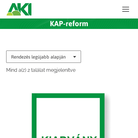
KAP-reform
Sorted
Mind a(z) 2 találat megjelenítve
by
latest