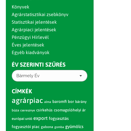
Könyvek
Agrárstatisztikai zsebkönyv
Statisztikai jelentések
Agrárpiaci jelentések
Pénzügyi Hírlevél
Éves jelentések
Egyéb kiadványok
ÉV SZERINTI SZŰRÉS
Bármely Év
CÍMKÉK
agrárpiac
baromfi
bor
bárány
alma
csirkehús
csomagolóhelyi ár
búza
cseresznye
export
fogyasztás
európai unió
gyümölcs
fogyasztói piac
gabona
gomba