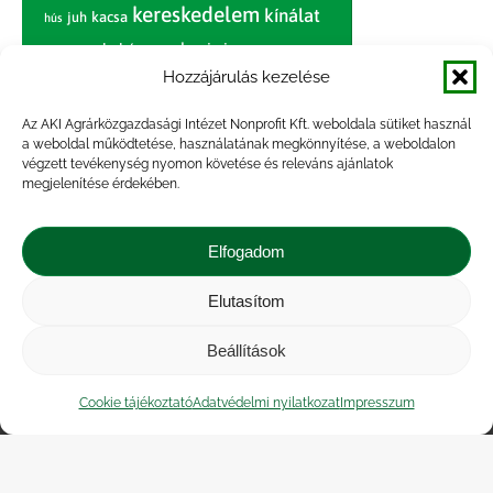
kereskedelem
kínálat
juh
kacsa
hús
nagybani piac
marhahús
körte
narancs
nemzetközi árinformációk
Hozzájárulás kezelése
piaci jelentés
piac
paradicsom
Az AKI Agrárközgazdasági Intézet Nonprofit Kft. weboldala sütiket használ
a weboldal működtetése, használatának megkönnyítése, a weboldalon
pulyka
pulykahús
sertés
sertéshús
végzett tevékenység nyomon követése és releváns ajánlatok
termelői
termelés
megjelenítése érdekében.
szarvasmarha
ár
világpiac
tojás
vágóbárány
zöldség
Elfogadom
vágómarha
vágósertés
árak
értékesítési ár
átlagár
Elutasítom
Beállítások
Impresszum
|
Kapcsolat
|
Jogi nyilatkozat
|
Közérdekű adatok
|
Adatvédelmi nyilatkozat
|
Cookie tájékoztató
Adatvédelmi nyilatkozat
Impresszum
Akadálymentesítési nyilatkozat
|
Cookie
tájékoztató