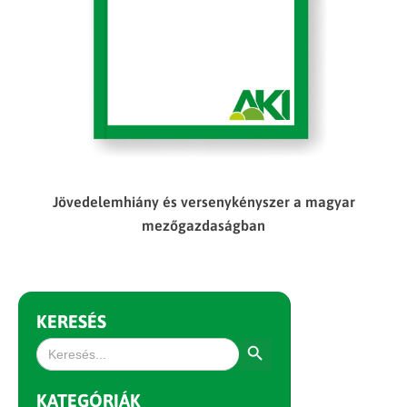
Jövedelemhiány és versenykényszer a magyar
mezőgazdaságban
KERESÉS
Search Button
Search
for:
KATEGÓRIÁK