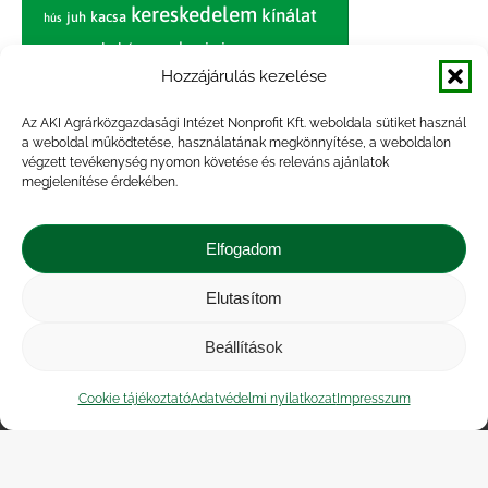
kereskedelem
kínálat
juh
kacsa
hús
nagybani piac
marhahús
körte
narancs
nemzetközi árinformációk
Hozzájárulás kezelése
piaci jelentés
piac
paradicsom
Az AKI Agrárközgazdasági Intézet Nonprofit Kft. weboldala sütiket használ
a weboldal működtetése, használatának megkönnyítése, a weboldalon
pulyka
pulykahús
sertés
sertéshús
végzett tevékenység nyomon követése és releváns ajánlatok
termelői
termelés
megjelenítése érdekében.
szarvasmarha
ár
világpiac
tojás
vágóbárány
zöldség
Elfogadom
vágómarha
vágósertés
árak
értékesítési ár
átlagár
Elutasítom
Beállítások
Impresszum
|
Kapcsolat
|
Jogi nyilatkozat
|
Közérdekű adatok
|
Adatvédelmi nyilatkozat
|
Cookie tájékoztató
Adatvédelmi nyilatkozat
Impresszum
Akadálymentesítési nyilatkozat
|
Cookie
tájékoztató