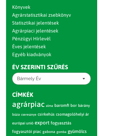
Könyvek
Agrárstatisztikai zsebkönyv
Statisztikai jelentések
Agrárpiaci jelentések
Pénzügyi Hírlevél
Éves jelentések
Egyéb kiadványok
ÉV SZERINTI SZŰRÉS
Bármely Év
CÍMKÉK
agrárpiac
baromfi
bor
bárány
alma
csirkehús
csomagolóhelyi ár
búza
cseresznye
export
fogyasztás
európai unió
gyümölcs
fogyasztói piac
gabona
gomba