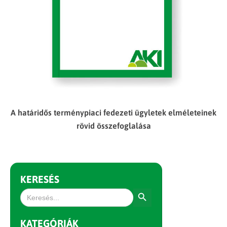
A határidős terménypiaci fedezeti ügyletek elméleteinek
rövid összefoglalása
KERESÉS
Search Button
Search
for:
KATEGÓRIÁK