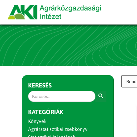
KERESÉS
Search Button
Search
for:
KATEGÓRIÁK
Könyvek
Agrárstatisztikai zsebkönyv