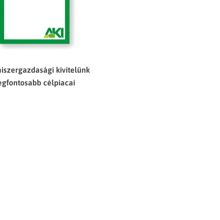
iszergazdasági kivitelünk
egfontosabb célpiacai