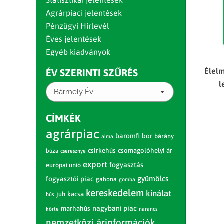
Statisztikai jelentések
Agrárpiaci jelentések
Pénzügyi Hírlevél
Éves jelentések
Egyéb kiadványok
Élelm
ÉV SZERINTI SZŰRÉS
l
Bármely Év
CÍMKÉK
agrárpiac
baromfi
bor
bárány
alma
csirkehús
csomagolóhelyi ár
búza
cseresznye
export
fogyasztás
európai unió
gyümölcs
fogyasztói piac
gabona
gomba
kereskedelem
kínálat
juh
kacsa
hús
nagybani piac
marhahús
körte
narancs
nemzetközi árinformációk