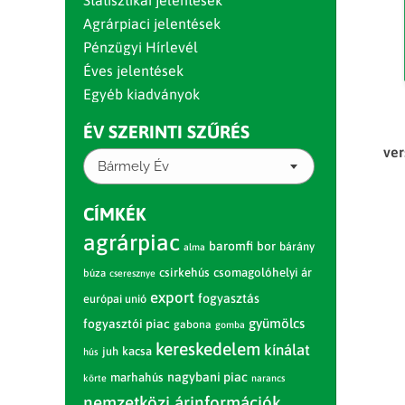
Statisztikai jelentések
Agrárpiaci jelentések
Pénzügyi Hírlevél
Éves jelentések
Egyéb kiadványok
ÉV SZERINTI SZŰRÉS
ver
Bármely Év
CÍMKÉK
agrárpiac
baromfi
bor
bárány
alma
csirkehús
csomagolóhelyi ár
búza
cseresznye
export
fogyasztás
európai unió
gyümölcs
fogyasztói piac
gabona
gomba
kereskedelem
kínálat
juh
kacsa
hús
nagybani piac
marhahús
körte
narancs
nemzetközi árinformációk