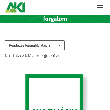
forgalom
Sorted
Mind a(z) 2 találat megjelenítve
by
latest