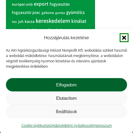
export
fogyasztás
európai unió
gyümölcs
fogyasztói piac
gabona
gomba
kereskedelem
kínálat
juh
kacsa
hús
nagybani piac
marhahús
körte
narancs
nemzetközi árinformációk
Hozzájárulás kezelése
piaci jelentés
piac
paradicsom
Az AKI Agrárközgazdasági Intézet Nonprofit Kft. weboldala sütiket használ
a weboldal működtetése, használatának megkönnyítése, a weboldalon
pulyka
pulykahús
sertés
sertéshús
végzett tevékenység nyomon követése és releváns ajánlatok
termelői
termelés
megjelenítése érdekében.
szarvasmarha
ár
világpiac
tojás
vágóbárány
zöldség
Elfogadom
vágómarha
vágósertés
árak
értékesítési ár
átlagár
Elutasítom
Beállítások
Impresszum
|
Kapcsolat
|
Jogi nyilatkozat
|
Közérdekű adatok
|
Adatvédelmi nyilatkozat
|
Cookie tájékoztató
Adatvédelmi nyilatkozat
Impresszum
Akadálymentesítési nyilatkozat
|
Cookie