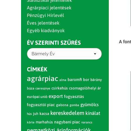
Statisztikai jelentések
Agrárpiaci jelentések
Pénzügyi Hírlevél
Éves jelentések
Egyéb kiadványok
A fon
ÉV SZERINTI SZŰRÉS
Bármely Év
CÍMKÉK
agrárpiac
baromfi
bor
bárány
alma
csirkehús
csomagolóhelyi ár
búza
cseresznye
export
fogyasztás
európai unió
gyümölcs
fogyasztói piac
gabona
gomba
kereskedelem
kínálat
juh
kacsa
hús
nagybani piac
marhahús
körte
narancs
nemzetközi árinformációk