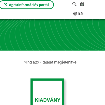
Agrárinformációs portál
EN
Sorted
Mind a(z) 4 találat megjelenítve
by
latest