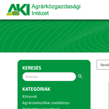
KERESÉS
Search Button
Search
for:
KATEGÓRIÁK
Könyvek
Agrárstatisztikai zsebkönyv