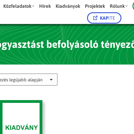
Közfeladatok
Hírek
Kiadványok
Projektek
Rólunk
KAP
ITE
ogyasztást befolyásoló tényez