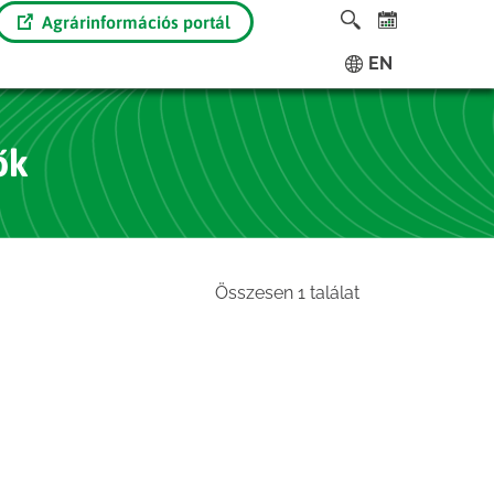
Agrárinformációs portál
EN
ők
Összesen 1 találat