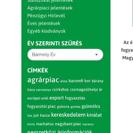
Statisztikai jelentések
Agrárpiaci jelentések
Pénzügyi Hírlevél
Éves jelentések
Egyéb kiadványok
Az é
ÉV SZERINTI SZŰRÉS
fogya
Bármely Év
Magy
CÍMKÉK
agrárpiac
baromfi
bor
bárány
alma
csirkehús
csomagolóhelyi ár
búza
cseresznye
export
fogyasztás
európai unió
gyümölcs
fogyasztói piac
gabona
gomba
kereskedelem
kínálat
juh
kacsa
hús
nagybani piac
marhahús
körte
narancs
nemzetközi árinformációk