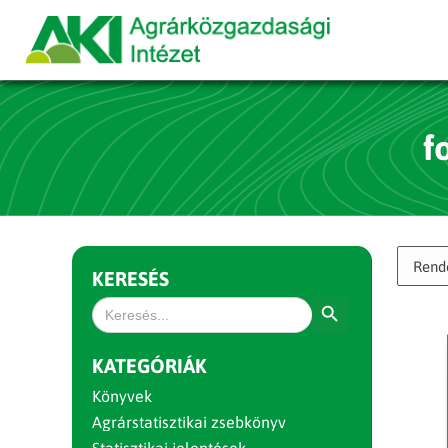
f
KERESÉS
Search Button
Search
for:
KATEGÓRIÁK
Könyvek
Agrárstatisztikai zsebkönyv