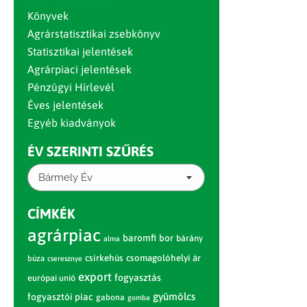
Könyvek
Agrárstatisztikai zsebkönyv
Statisztikai jelentések
Agrárpiaci jelentések
Pénzügyi Hírlevél
Éves jelentések
Egyéb kiadványok
ÉV SZERINTI SZŰRÉS
Bármely Év
CÍMKÉK
agrárpiac
baromfi
bor
bárány
alma
csirkehús
csomagolóhelyi ár
búza
cseresznye
export
fogyasztás
európai unió
gyümölcs
fogyasztói piac
gabona
gomba