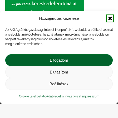
kereskedelem
kínálat
juh
kacsa
hús
nagybani piac
marhahús
körte
narancs
nemzetközi árinformációk
Hozzájárulás kezelése
piaci jelentés
piac
paradicsom
Az AKI Agrárközgazdasági Intézet Nonprofit Kft. weboldala sütiket használ
a weboldal működtetése, használatának megkönnyítése, a weboldalon
pulyka
pulykahús
sertés
sertéshús
végzett tevékenység nyomon követése és releváns ajánlatok
termelői
termelés
megjelenítése érdekében.
szarvasmarha
ár
világpiac
tojás
vágóbárány
zöldség
Elfogadom
vágómarha
vágósertés
árak
értékesítési ár
átlagár
Elutasítom
Beállítások
Impresszum
|
Kapcsolat
|
Jogi nyilatkozat
|
Közérdekű adatok
|
Adatvédelmi nyilatkozat
|
Cookie tájékoztató
Adatvédelmi nyilatkozat
Impresszum
Akadálymentesítési nyilatkozat
|
Cookie
tájékoztató