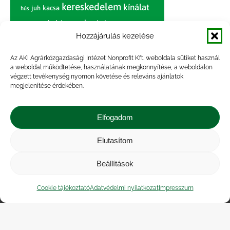
kereskedelem
kínálat
juh
kacsa
hús
nagybani piac
marhahús
körte
narancs
nemzetközi árinformációk
Hozzájárulás kezelése
piaci jelentés
piac
paradicsom
Az AKI Agrárközgazdasági Intézet Nonprofit Kft. weboldala sütiket használ
a weboldal működtetése, használatának megkönnyítése, a weboldalon
pulyka
pulykahús
sertés
sertéshús
végzett tevékenység nyomon követése és releváns ajánlatok
termelői
termelés
megjelenítése érdekében.
szarvasmarha
ár
világpiac
tojás
vágóbárány
zöldség
Elfogadom
vágómarha
vágósertés
árak
értékesítési ár
átlagár
Elutasítom
Beállítások
Impresszum
|
Kapcsolat
|
Jogi nyilatkozat
|
Közérdekű adatok
|
Adatvédelmi nyilatkozat
|
Cookie tájékoztató
Adatvédelmi nyilatkozat
Impresszum
Akadálymentesítési nyilatkozat
|
Cookie
tájékoztató