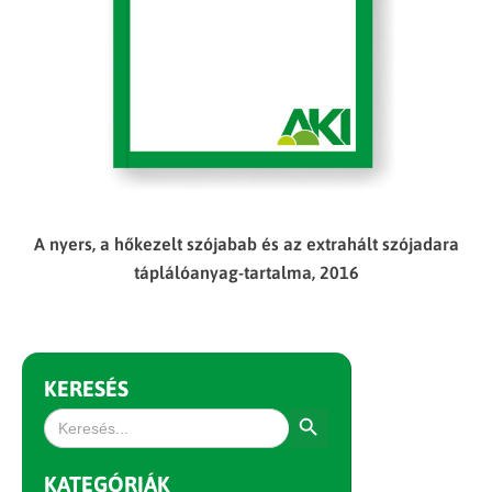
A nyers, a hőkezelt szójabab és az extrahált szójadara
táplálóanyag-tartalma, 2016
KERESÉS
Search Button
Search
for:
KATEGÓRIÁK