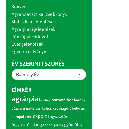
Könyvek
Agrárstatisztikai zsebkönyv
Statisztikai jelentések
Agrárpiaci jelentések
Pénzügyi Hírlevél
Éves jelentések
Egyéb kiadványok
ÉV SZERINTI SZŰRÉS
Bármely Év
CÍMKÉK
agrárpiac
baromfi
bor
bárány
alma
csirkehús
csomagolóhelyi ár
búza
cseresznye
export
fogyasztás
európai unió
gyümölcs
fogyasztói piac
gabona
gomba