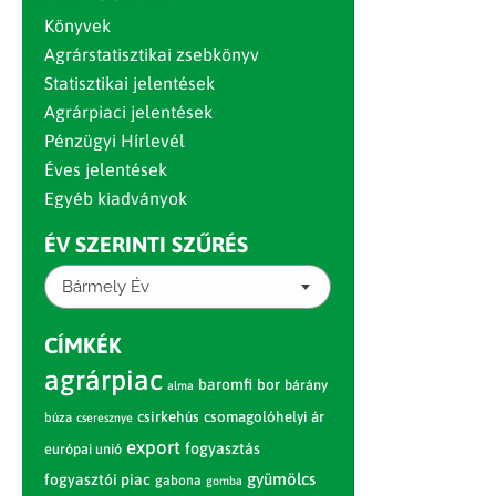
Könyvek
Agrárstatisztikai zsebkönyv
Statisztikai jelentések
Agrárpiaci jelentések
Pénzügyi Hírlevél
Éves jelentések
Egyéb kiadványok
ÉV SZERINTI SZŰRÉS
Bármely Év
CÍMKÉK
agrárpiac
baromfi
bor
bárány
alma
csirkehús
csomagolóhelyi ár
búza
cseresznye
export
fogyasztás
európai unió
gyümölcs
fogyasztói piac
gabona
gomba