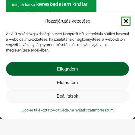
kereskedelem
kínálat
juh
kacsa
hús
nagybani piac
marhahús
körte
narancs
nemzetközi árinformációk
Hozzájárulás kezelése
piaci jelentés
piac
paradicsom
Az AKI Agrárközgazdasági Intézet Nonprofit Kft. weboldala sütiket használ
a weboldal működtetése, használatának megkönnyítése, a weboldalon
pulyka
pulykahús
sertés
sertéshús
végzett tevékenység nyomon követése és releváns ajánlatok
termelői
termelés
megjelenítése érdekében.
szarvasmarha
ár
világpiac
tojás
vágóbárány
zöldség
Elfogadom
vágómarha
vágósertés
árak
értékesítési ár
átlagár
Elutasítom
Beállítások
Impresszum
|
Kapcsolat
|
Jogi nyilatkozat
|
Közérdekű adatok
|
Adatvédelmi nyilatkozat
|
Cookie tájékoztató
Adatvédelmi nyilatkozat
Impresszum
Akadálymentesítési nyilatkozat
|
Cookie
tájékoztató