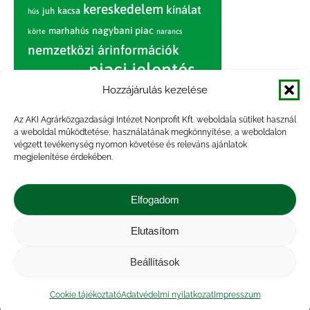
kereskedelem
kínálat
juh
kacsa
hús
nagybani piac
marhahús
körte
narancs
nemzetközi árinformációk
piaci jelentés
piac
paradicsom
Hozzájárulás kezelése
pulyka
pulykahús
sertés
sertéshús
termelői
termelés
szarvasmarha
Az AKI Agrárközgazdasági Intézet Nonprofit Kft. weboldala sütiket használ
ár
a weboldal működtetése, használatának megkönnyítése, a weboldalon
világpiac
tojás
vágóbárány
végzett tevékenység nyomon követése és releváns ajánlatok
zöldség
megjelenítése érdekében.
vágómarha
vágósertés
árak
értékesítési ár
átlagár
Elfogadom
Elutasítom
Impresszum
|
Kapcsolat
|
Jogi nyilatkozat
|
Közérdekű adatok
|
Adatvédelmi nyilatkozat
|
Beállítások
Akadálymentesítési nyilatkozat
|
Cookie
tájékoztató
Cookie tájékoztató
Adatvédelmi nyilatkozat
Impresszum