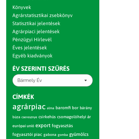
Könyvek
Agrárstatisztikai zsebkönyv
Statisztikai jelentések
Agrárpiaci jelentések
Pénzügyi Hírlevél
Éves jelentések
Egyéb kiadványok
ÉV SZERINTI SZŰRÉS
Bármely Év
CÍMKÉK
agrárpiac
baromfi
bor
bárány
alma
csirkehús
csomagolóhelyi ár
búza
cseresznye
export
fogyasztás
európai unió
gyümölcs
fogyasztói piac
gabona
gomba