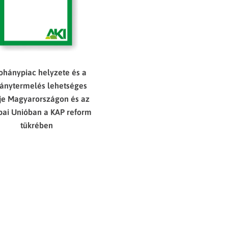
ohánypiac helyzete és a
ánytermelés lehetséges
je Magyarországon és az
pai Unióban a KAP reform
tükrében