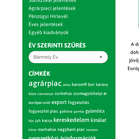
Statisztikai jelentések
Agrárpiaci jelentések
Pénzügyi Hírlevél
Éves jelentések
Egyéb kiadványok
A d
ÉV SZERINTI SZŰRÉS
doh
Bármely Év
jövő
Euró
CÍMKÉK
agrárpiac
baromfi
bor
bárány
alma
csirkehús
csomagolóhelyi ár
búza
cseresznye
export
fogyasztás
európai unió
gyümölcs
fogyasztói piac
gabona
gomba
kereskedelem
kínálat
juh
kacsa
hús
nagybani piac
marhahús
körte
narancs
nemzetközi árinformációk