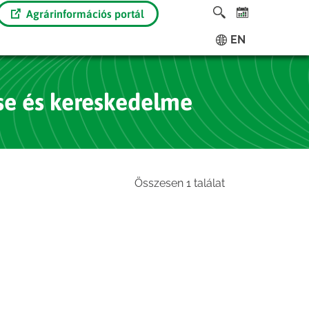
Agrárinformációs portál
EN
e és kereskedelme
Összesen 1 találat