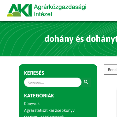
dohány és dohány
KERESÉS
Search Button
Search
for:
KATEGÓRIÁK
Könyvek
Agrárstatisztikai zsebkönyv