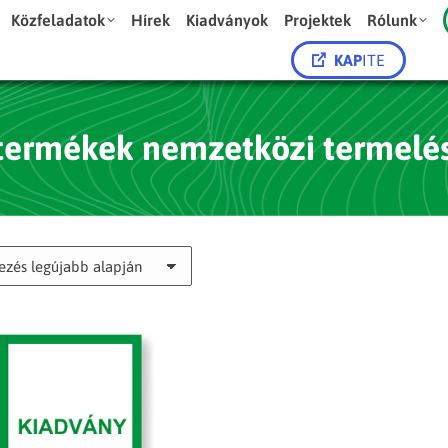
Közfeladatok
Hírek
Kiadványok
Projektek
Rólunk
KAP
ITE
termékek nemzetközi termelés